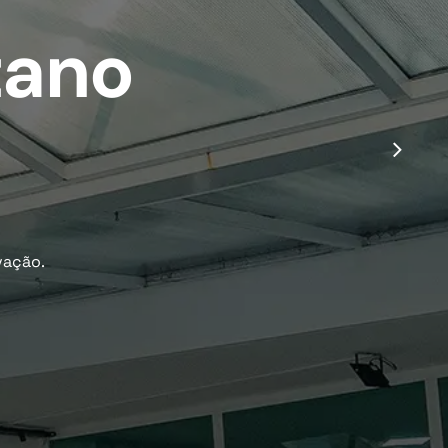
tano
vação.