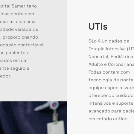
pital Samaritano
inas conta com
rmarias com uma
UTIs
idade variada de
s, proporcionando
São 4 Unidades de
odação confortável
Terapia Intensiva (UT
os pacientes
Neonatal, Pediátrica
rnados em um
Adulto e Coronariana
ente seguro e
Todas contam com
edor.
tecnologia de ponta
equipe especializad
oferecendo cuidado
intensivos e suporte
avançado para paci
em estado crítico.