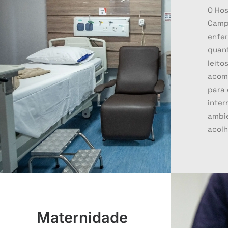
O Hos
Camp
enfe
quant
leito
acom
para 
inte
ambi
acolh
Maternidade