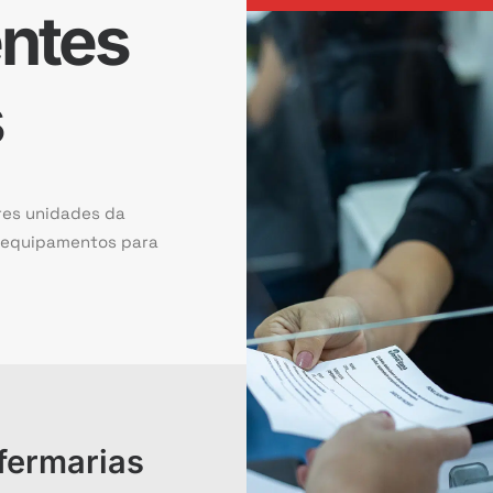
entes
s
res unidades da
e equipamentos para
fermarias