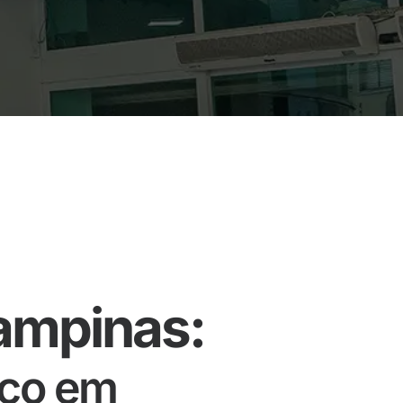
ampinas:
nço em